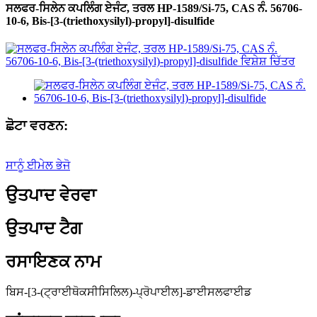
ਸਲਫਰ-ਸਿਲੇਨ ਕਪਲਿੰਗ ਏਜੰਟ, ਤਰਲ HP-1589/Si-75, CAS ਨੰ. 56706-
10-6, Bis-[3-(triethoxysilyl)-propyl]-disulfide
ਛੋਟਾ ਵਰਣਨ:
ਸਾਨੂੰ ਈਮੇਲ ਭੇਜੋ
ਉਤਪਾਦ ਵੇਰਵਾ
ਉਤਪਾਦ ਟੈਗ
ਰਸਾਇਣਕ ਨਾਮ
ਬਿਸ-[3-(ਟ੍ਰਾਈਥੋਕਸੀਸਿਲਿਲ)-ਪ੍ਰੋਪਾਈਲ]-ਡਾਈਸਲਫਾਈਡ