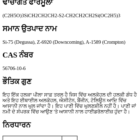
ਢਾਂਚਾਗਤ ਫਾਰਮੂਲਾ
(C2H5O)3SiCH2CH2CH2-S2-CH2CH2CH2Si(OC2H5)3
ਸਮਾਨ ਉਤਪਾਦ ਨਾਮ
Si-75 (Degussa), Z-6920 (Downcorning), A-1589 (Crompton)
CAS ਨੰਬਰ
56706-10-6
ਭੌਤਿਕ ਗੁਣ
ਇਹ ਇੱਕ ਹਲਕਾ ਪੀਲਾ ਸਾਫ਼ ਤਰਲ ਹੈ ਜਿਸ ਵਿੱਚ ਅਲਕੋਹਲ ਦੀ ਹਲਕੀ ਗੰਧ ਹੈ
ਅਤੇ ਇਹ ਈਥਾਈਲ ਅਲਕੋਹਲ, ਐਸੀਟੋਨ, ਬੈਂਜੀਨ, ਟੋਲਿਊਨ ਆਦਿ ਵਿੱਚ
ਆਸਾਨੀ ਨਾਲ ਘੁਲ ਜਾਂਦਾ ਹੈ। ਇਹ ਪਾਣੀ ਵਿੱਚ ਘੁਲਣਸ਼ੀਲ ਨਹੀਂ ਹੈ। ਪਾਣੀ ਜਾਂ
ਨਮੀ ਦੇ ਸੰਪਰਕ ਵਿੱਚ ਆਉਣ 'ਤੇ ਆਸਾਨੀ ਨਾਲ ਹਾਈਡਰੋਲਾਈਜ਼ ਹੁੰਦਾ ਹੈ।
ਨਿਰਧਾਰਨ