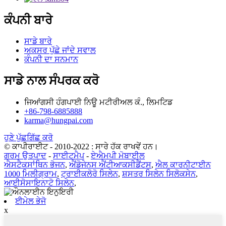
ਕੰਪਨੀ ਬਾਰੇ
ਸਾਡੇ ਬਾਰੇ
ਅਕਸਰ ਪੁੱਛੇ ਜਾਂਦੇ ਸਵਾਲ
ਕੰਪਨੀ ਦਾ ਸਨਮਾਨ
ਸਾਡੇ ਨਾਲ ਸੰਪਰਕ ਕਰੋ
ਜਿਆਂਗਸੀ ਹੰਗਪਾਈ ਨਿਊ ਮਟੀਰੀਅਲ ਕੰ., ਲਿਮਟਿਡ
+86-798-6885888
karma@hungpai.com
ਹੁਣੇ ਪੁੱਛਗਿੱਛ ਕਰੋ
© ਕਾਪੀਰਾਈਟ - 2010-2022 : ਸਾਰੇ ਹੱਕ ਰਾਖਵੇਂ ਹਨ।
ਗਰਮ ਉਤਪਾਦ
-
ਸਾਈਟਮੈਪ
-
ਏਐਮਪੀ ਮੋਬਾਈਲ
ਐਸਟੈਕਸਾਂਥਿਨ ਭੋਜਨ
,
ਐਂਡੋਜੇਨਸ ਐਂਟੀਆਕਸੀਡੈਂਟਸ
,
ਐਲ ਕਾਰਨੀਟਾਈਨ
1000 ਮਿਲੀਗ੍ਰਾਮ
,
ਟ੍ਰਾਈਕਲੋਰੋ ਸਿਲੇਨ
,
ਸ਼ਸਤਰ ਸਿਲੇਨ ਸਿਲੋਕਸੇਨ
,
ਆਈਸੋਸਾਇਨਾਟੋ ਸਿਲੇਨ
,
ਈਮੇਲ ਭੇਜੋ
x