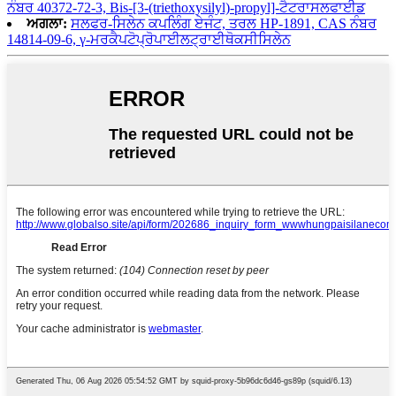
ਨੰਬਰ 40372-72-3, Bis-[3-(triethoxysilyl)-propyl]-ਟੈਟਰਾਸਲਫਾਈਡ
ਅਗਲਾ:
ਸਲਫਰ-ਸਿਲੇਨ ਕਪਲਿੰਗ ਏਜੰਟ, ਤਰਲ HP-1891, CAS ਨੰਬਰ
14814-09-6, γ-ਮਰਕੈਪਟੋਪ੍ਰੋਪਾਈਲਟ੍ਰਾਈਥੋਕਸੀਸਿਲੇਨ