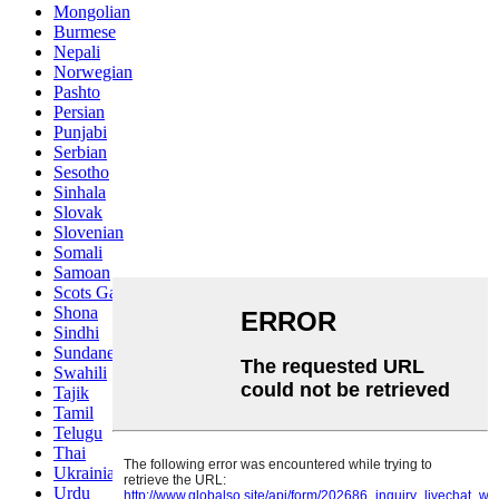
Mongolian
Burmese
Nepali
Norwegian
Pashto
Persian
Punjabi
Serbian
Sesotho
Sinhala
Slovak
Slovenian
Somali
Samoan
Scots Gaelic
Shona
Sindhi
Sundanese
Swahili
Tajik
Tamil
Telugu
Thai
Ukrainian
Urdu